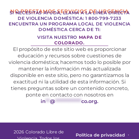
NO PRESTAMOS SERVICIOS DE URGENCIA
SI NECESITAS AYUDA, LLAMA A LA LÍNEA DIRECTA
DE VIOLENCIA DOMÉSTICA: 1 800-799-7233
ENCUENTRA UN PROGRAMA LOCAL DE VIOLENCIA
DOMÉSTICA CERCA DE TI:
VISITA NUESTRO
MAPA DE
COLORADO.
El propósito de este sitio web es proporcionar
educación y recursos sobre cuestiones de
violencia doméstica; hacemos todo lo posible por
mantener la información más actualizada
disponible en este sitio, pero no garantizamos la
exactitud ni la utilidad de esta información. Si
tienes preguntas sobre un contenido concreto,
ponte en contacto con nosotros en
in
**
@
************
co.org
.
2026 Colorado Libre de
Política de privacidad
Violencia. Todos los