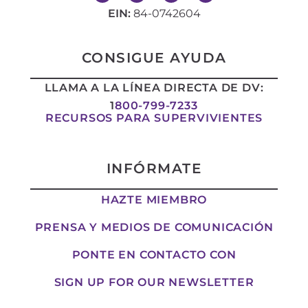
i
n
a
-
n
s
c
t
EIN:
84-0742604
k
t
e
w
e
a
b
i
d
g
o
t
i
r
o
t
CONSIGUE AYUDA
n
a
k
e
-
m
-
r
LLAMA A LA LÍNEA DIRECTA DE DV:
i
f
n
1
800-799-7233
RECURSOS PARA SUPERVIVIENTES
INFÓRMATE
HAZTE MIEMBRO
PRENSA Y MEDIOS DE COMUNICACIÓN
PONTE EN CONTACTO CON
SIGN UP FOR OUR NEWSLETTER